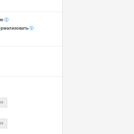
ие
рмализовать
px
px