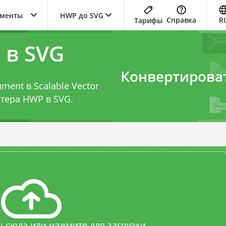
ументы
HWP до SVG
Справка
R
Тарифы
 в SVG
Конвертирова
ent в Scalable Vector
тера HWP в SVG
.
 сюда или нажмите для загрузки