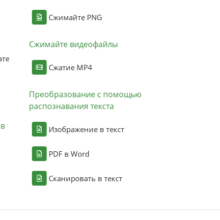
Сжимайте PNG
Сжимайте видеофайлы
ате
Сжатие MP4
Преобразование с помощью
распознавания текста
ов
Изображение в текст
PDF в Word
Сканировать в текст