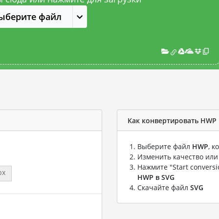
ыберите файл
Как конвертировать HWP 
Выберите файл
HWP
, 
Изменить качество или
Нажмите "Start convers
px
HWP в SVG
Скачайте файл
SVG