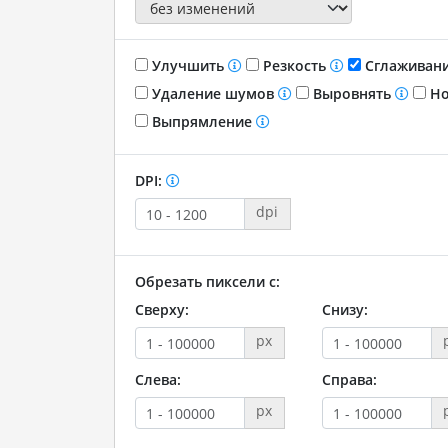
Улучшить
Резкость
Сглаживан
Удаление шумов
Выровнять
Но
Выпрямление
DPI:
dpi
Обрезать пиксели с:
Сверху:
Снизу:
px
Слева:
Справа:
px