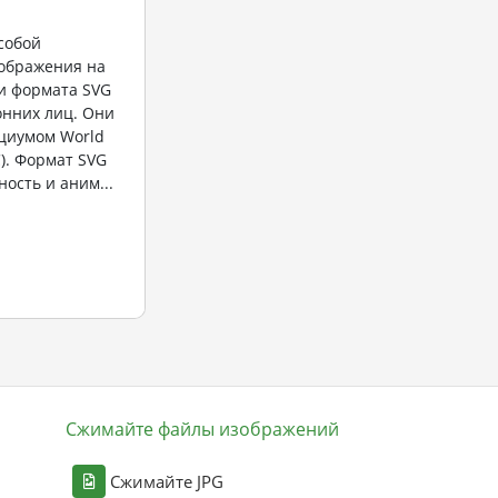
собой
ображения на
и формата SVG
онних лиц. Они
циумом World
). Формат SVG
ость и аним...
Сжимайте файлы изображений
Сжимайте JPG