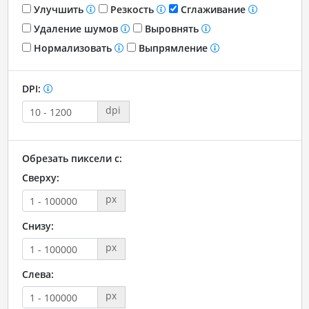
Улучшить
Резкость
Сглаживание
Удаление шумов
Выровнять
Нормализовать
Выпрямление
DPI:
dpi
Обрезать пиксели с:
Сверху:
px
Снизу:
px
Слева:
px