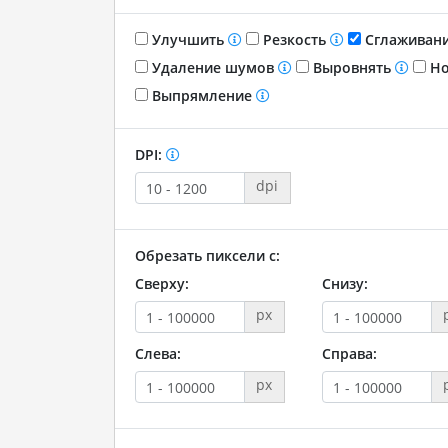
Улучшить
Резкость
Сглаживан
Удаление шумов
Выровнять
Но
Выпрямление
DPI:
dpi
Обрезать пиксели с:
Сверху:
Снизу:
px
Слева:
Справа:
px