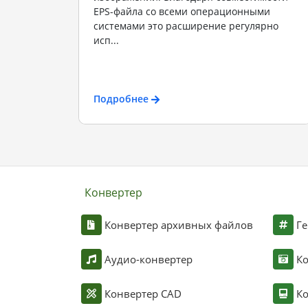
EPS-файла со всеми операционными
системами это расширение регулярно
исп...
Подробнее
Конвертер
Конвертер архивных файлов
Ге
Аудио-конвертер
К
Конвертер CAD
Ко