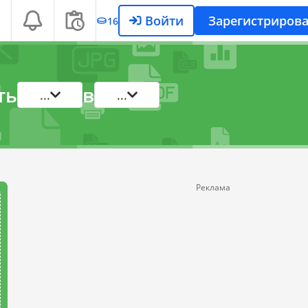
Войти
Зарегистрирова
16
ть
в
...
...
Реклама