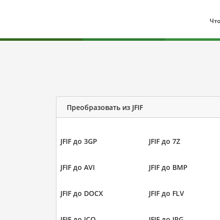
Что
Преобразовать из JFIF
JFIF до 3GP
JFIF до 7Z
JFIF до AVI
JFIF до BMP
JFIF до DOCX
JFIF до FLV
JFIF до ICO
JFIF до JPG