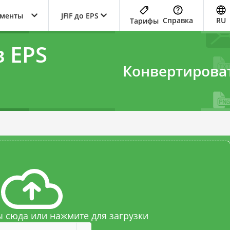
ументы
JFIF до EPS
Справка
RU
Тарифы
в EPS
Конвертирова
 сюда или нажмите для загрузки