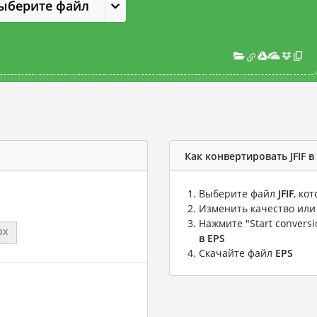
ыберите файл
Как конвертировать JFIF в
Выберите файл
JFIF
, ко
Изменить качество или
Нажмите "Start convers
px
в EPS
Скачайте файл
EPS