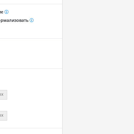
ие
рмализовать
px
px