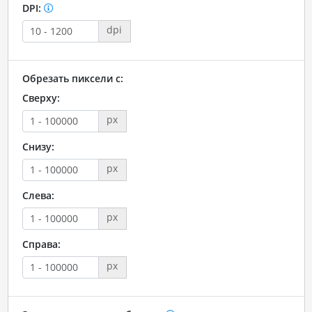
DPI:
dpi
Обрезать пиксели с:
Сверху:
px
Снизу:
px
Слева:
px
Справа:
px