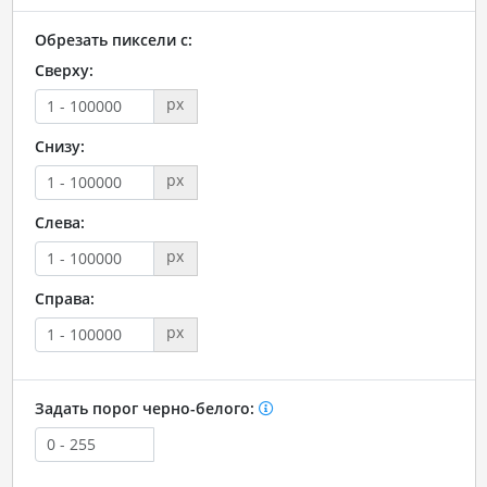
Обрезать пиксели с:
Сверху:
px
Снизу:
px
Слева:
px
Справа:
px
Задать порог черно-белого: