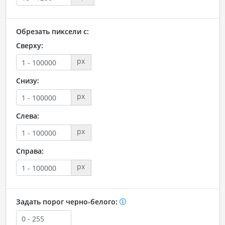
Обрезать пиксели с:
Сверху:
px
Снизу:
px
Слева:
px
Справа:
px
Задать порог черно-белого: