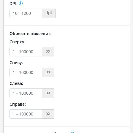
DPI:
dpi
Обрезать пиксели с:
Сверху:
px
Снизу:
px
Слева:
px
Справа:
px