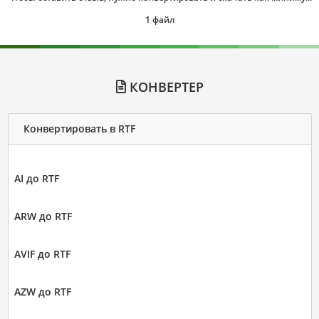
1 файл
КОНВЕРТЕР
Конвертировать в RTF
AI до RTF
ARW до RTF
AVIF до RTF
AZW до RTF