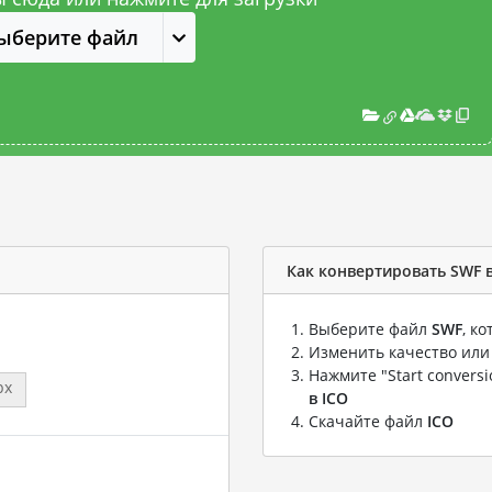
ыберите файл
Как конвертировать SWF в
Выберите файл
SWF
, к
Изменить качество или
Нажмите "Start convers
px
в ICO
Скачайте файл
ICO