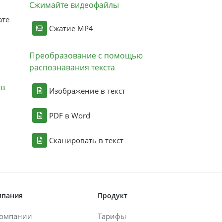
Сжимайте видеофайлы
ате
Сжатие MP4
Преобразование с помощью
распознавания текста
ов
Изображение в текст
PDF в Word
Сканировать в текст
мпания
Продукт
компании
Тарифы