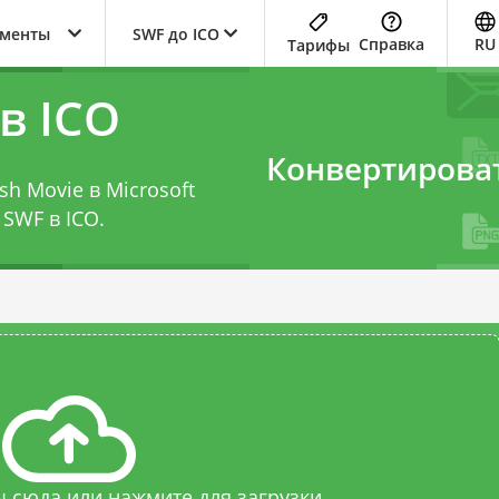
ументы
SWF до ICO
Справка
RU
Тарифы
в ICO
Конвертирова
h Movie в Microsoft
 SWF в ICO
.
 сюда или нажмите для загрузки