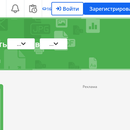
Войти
Зарегистриров
16
ть
в
...
...
Реклама