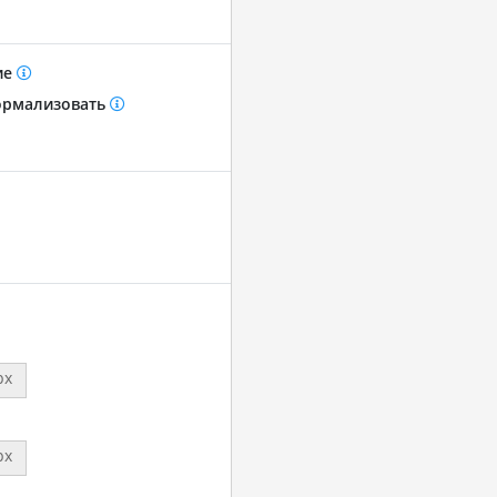
ие
рмализовать
px
px