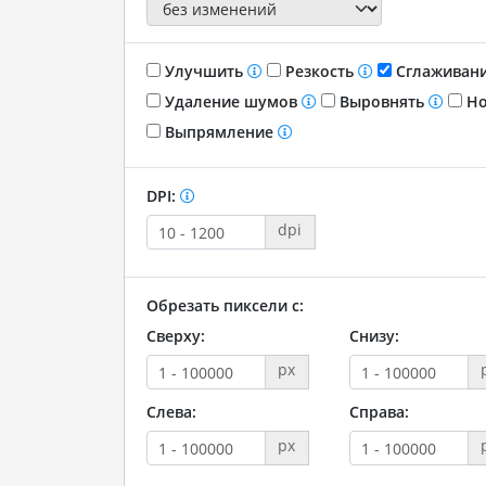
Улучшить
Резкость
Сглаживан
Удаление шумов
Выровнять
Но
Выпрямление
DPI:
dpi
Обрезать пиксели с:
Сверху:
Снизу:
px
Слева:
Справа:
px