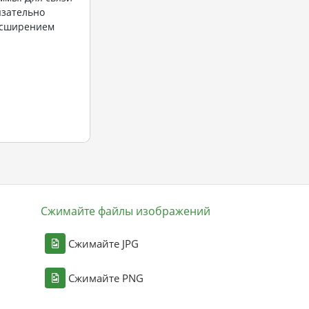
язательно
асширением
Сжимайте файлы изображений
Сжимайте JPG
Сжимайте PNG