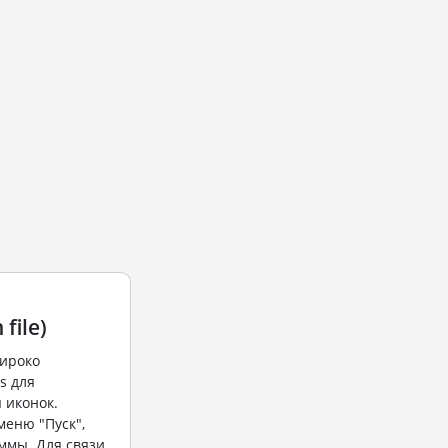
 file)
ироко
s для
 иконок.
меню "Пуск",
ммы. Для связи