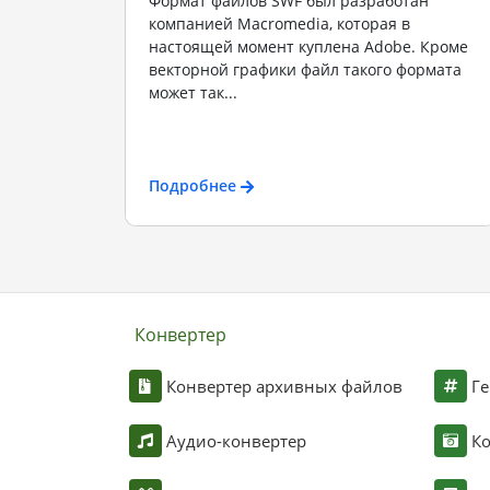
Формат файлов SWF был разработан
компанией Macromedia, которая в
настоящей момент куплена Adobe. Кроме
векторной графики файл такого формата
может так...
Подробнее
Конвертер
Конвертер архивных файлов
Ге
Аудио-конвертер
К