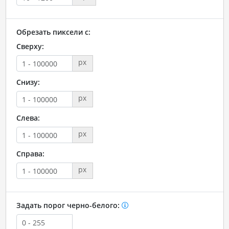
Обрезать пиксели с:
Сверху:
px
Снизу:
px
Слева:
px
Справа:
px
Задать порог черно-белого: