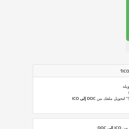
يله
DOC إلى ICO
ل من
ICO إلى DOC
: