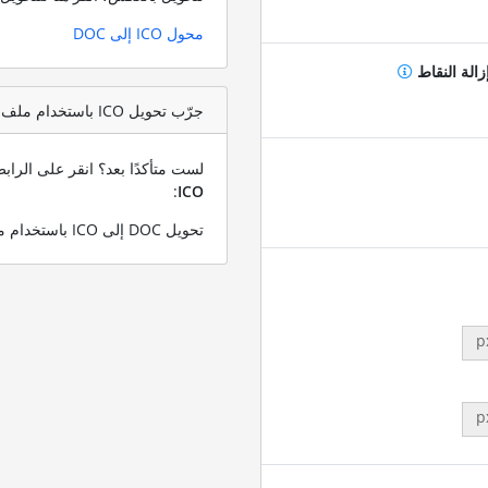
محول ICO إلى DOC
زالة النقاط
جرّب تحويل ICO باستخدام ملف اختبار DOC
لست متأكدًا بعد؟ انقر على الرا
:
ICO
تحويل DOC إلى ICO باستخدام ملف DOC التجريبي الخاص بنا
p
p