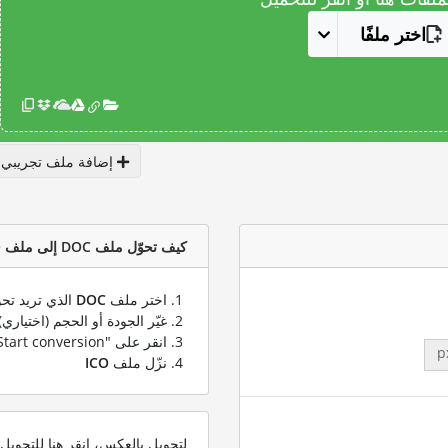
اختر ملفًا
إضافة ملف تجريبي
كيف تحوّل ملف DOC إلى ملف ICO؟
اختر ملف
DOC
الذي تريد تحو
غيّر الجودة أو الحجم (اختياري)
انقر على "Start conversion" لتحويل ملفك من
p
نزّل ملف
ICO
لتحويل بالعكس، انقر هنا للتحوي