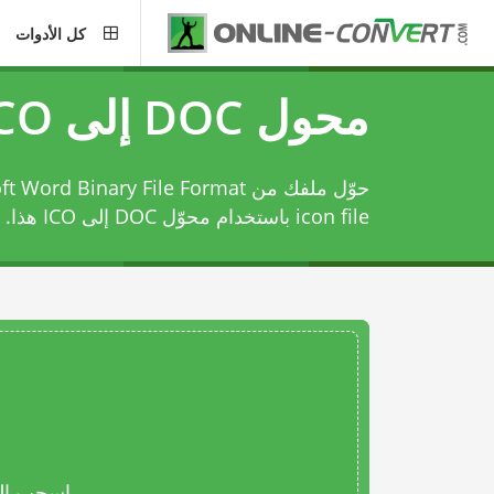
كل الأدوات
محول DOC إلى ICO
icon file باستخدام
محوّل DOC إلى ICO
هذا.
اسحب المل