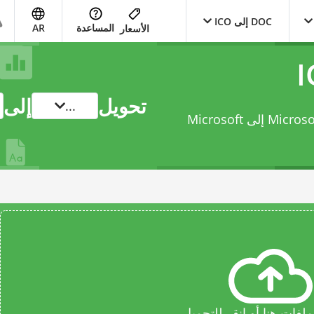
DOC إلى ICO
المساعدة
AR
الأسعار
تحويل
إلى
...
حوّل ملفك من Microsoft Word Binary File Format إلى Microsoft
فات هنا أو انقر للتحميل