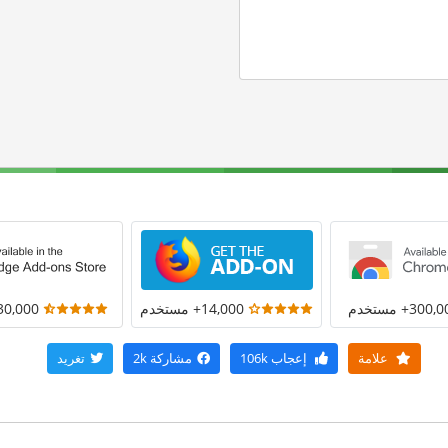
300+ مستخدم
14,000+ مستخدم
30,000+ مستخد
علامة
إعجاب
106k
مشاركة
2k
تغريد