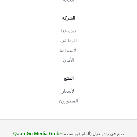
الشركة
نبذة عنا
الوظائف
الاستدامة
الأمان
المنتج
الأسعار
المطورون
QaamGo Media GmbH
صنع في رادولفزل (ألمانيا) بواسطة