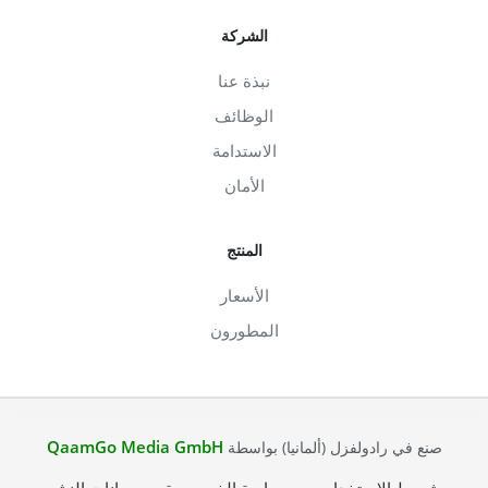
الشركة
نبذة عنا
الوظائف
الاستدامة
الأمان
المنتج
الأسعار
المطورون
QaamGo Media GmbH
صنع في رادولفزل (ألمانيا) بواسطة
شروط الاستخدام
سياسة الخصوصية
بيانات النشر