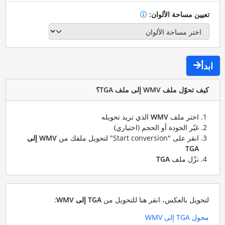
تعيين مساحة الألوان:
ابدأ
كيف تحوّل ملف WMV إلى ملف TGA؟
اختر ملف
WMV
الذي تريد تحويله
غيّر الجودة أو الحجم (اختياري)
انقر على "Start conversion" لتحويل ملفك من
WMV إلى
TGA
نزّل ملف
TGA
لتحويل بالعكس، انقر هنا للتحويل من
TGA إلى WMV
:
محول TGA إلى WMV