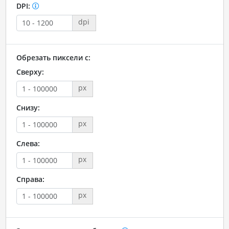
DPI:
dpi
Обрезать пиксели с:
Сверху:
px
Снизу:
px
Слева:
px
Справа:
px