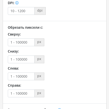
DPI:
dpi
Обрезать пиксели с:
Сверху:
px
Снизу:
px
Слева:
px
Справа:
px