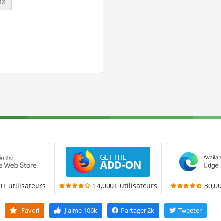
px
0+ utilisateurs
14,000+ utilisateurs
30,00
Favori
J'aime
106k
Partager
2k
Tweeter