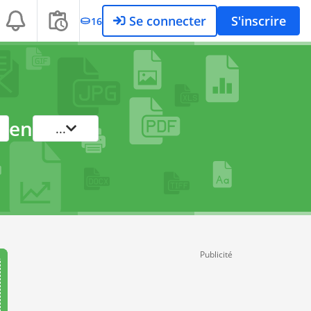
Se connecter
S'inscrire
16
en
...
Publicité