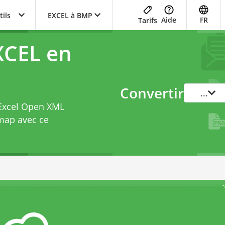
tils
EXCEL à BMP
Aide
FR
Tarifs
XCEL en
Convertir
...
 Excel Open XML
map avec ce