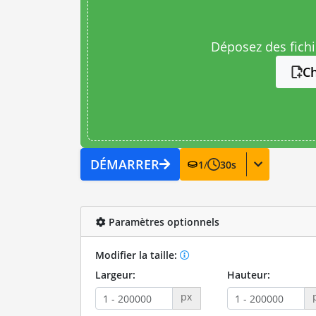
Déposez des fichie
Ch
DÉMARRER
1
/
30
s
Paramètres optionnels
Modifier la taille:
Largeur:
Hauteur:
px