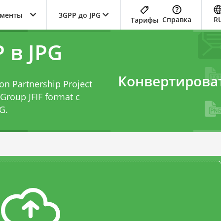
ументы
3GPP до JPG
Справка
R
Тарифы
 в JPG
Конвертирова
n Partnership Project
 Group JFIF format с
PG
.