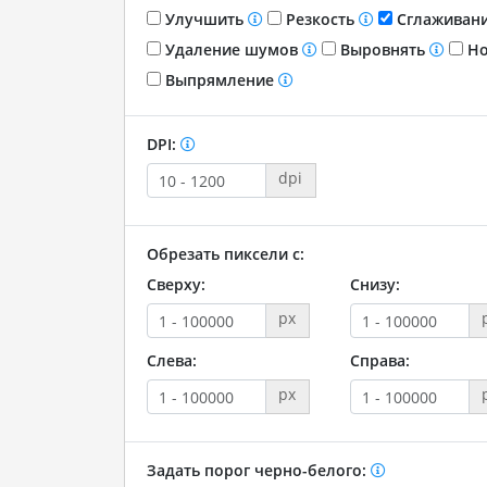
Улучшить
Резкость
Сглаживан
Удаление шумов
Выровнять
Но
Выпрямление
DPI:
dpi
Обрезать пиксели с:
Сверху:
Снизу:
px
Слева:
Справа:
px
Задать порог черно-белого: