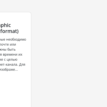
aphic
 format)
рые необходимо
почте или
лжны быть
я времени их
кже с целью
ет-канала. Для
изображе...