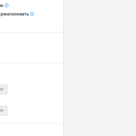
ие
рмализовать
px
px