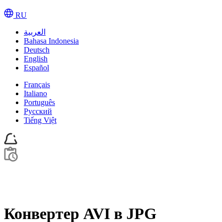
RU
العربية
Bahasa Indonesia
Deutsch
English
Español
Français
Italiano
Português
Pусский
Tiếng Việt
Конвертер AVI в JPG