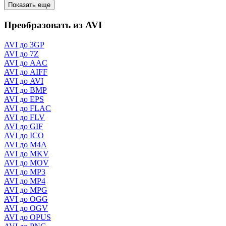
Показать еще
Преобразовать из AVI
AVI до 3GP
AVI до 7Z
AVI до AAC
AVI до AIFF
AVI до AVI
AVI до BMP
AVI до EPS
AVI до FLAC
AVI до FLV
AVI до GIF
AVI до ICO
AVI до M4A
AVI до MKV
AVI до MOV
AVI до MP3
AVI до MP4
AVI до MPG
AVI до OGG
AVI до OGV
AVI до OPUS