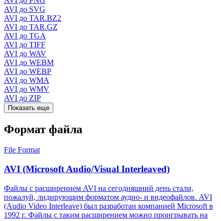
AVI до PNG
AVI до SVG
AVI до TAR.BZ2
AVI до TAR.GZ
AVI до TGA
AVI до TIFF
AVI до WAV
AVI до WEBM
AVI до WEBP
AVI до WMA
AVI до WMV
AVI до ZIP
Показать еще
Формат файла
File Format
AVI (Microsoft Audio/Visual Interleaved)
Файлы с расширением AVI на сегодняшний день стали,
пожалуй, лидирующим форматом аудио- и видеофайлов. AVI
(Audio Video Interleave) был разработан компанией Microsoft в
1992 г. Файлы с таким расширением можно проигрывать на