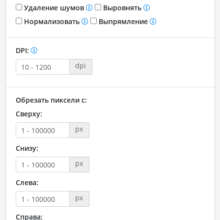
Удаление шумов
Выровнять
Нормализовать
Выпрямление
DPI:
dpi
Обрезать пиксели с:
Сверху:
px
Снизу:
px
Слева:
px
Справа: