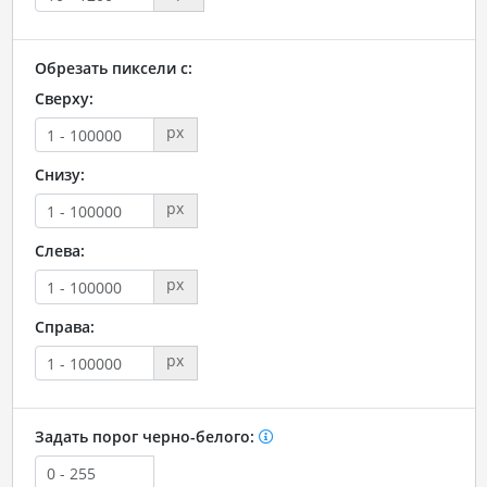
Обрезать пиксели с:
Сверху:
px
Снизу:
px
Слева:
px
Справа:
px
Задать порог черно-белого: