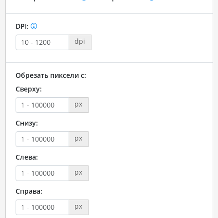
DPI:
dpi
Обрезать пиксели с:
Сверху:
px
Снизу:
px
Слева:
px
Справа:
px