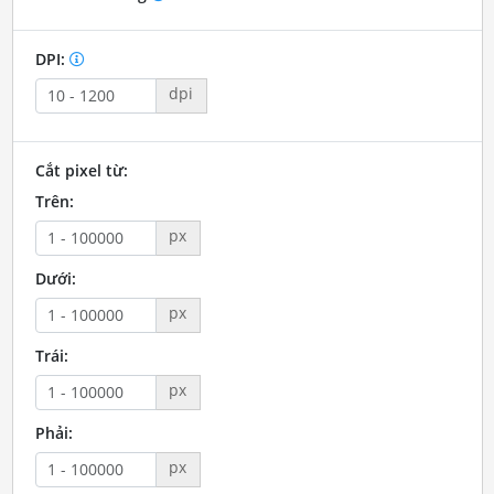
DPI:
dpi
Cắt pixel từ:
Trên:
px
Dưới:
px
Trái:
px
Phải:
px