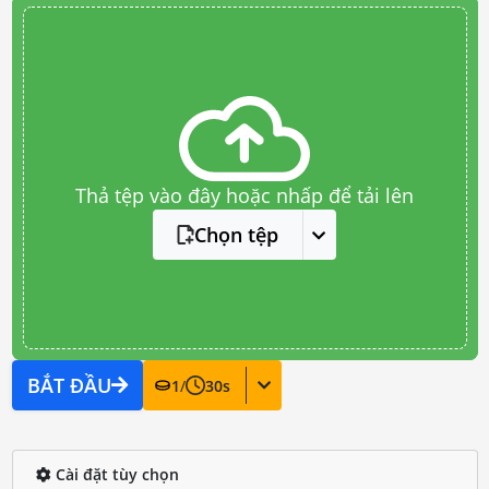
Thả tệp vào đây hoặc nhấp để tải lên
Chọn tệp
BẮT ĐẦU
1
/
30
s
Cài đặt tùy chọn