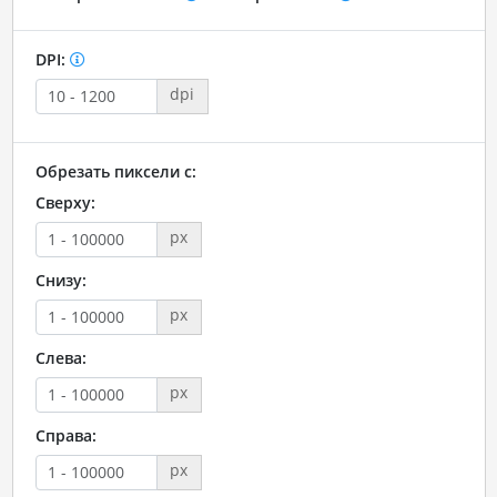
DPI:
dpi
Обрезать пиксели с:
Сверху:
px
Снизу:
px
Слева:
px
Справа:
px