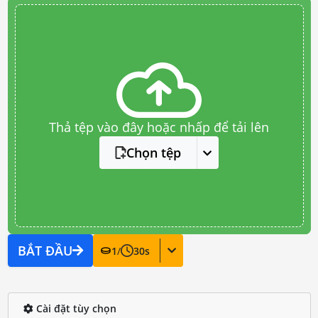
Thả tệp vào đây hoặc nhấp để tải lên
Chọn tệp
BẮT ĐẦU
1
/
30
s
Cài đặt tùy chọn