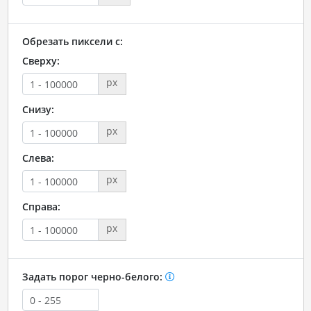
Обрезать пиксели с:
Сверху:
px
Снизу:
px
Слева:
px
Справа:
px
Задать порог черно-белого: