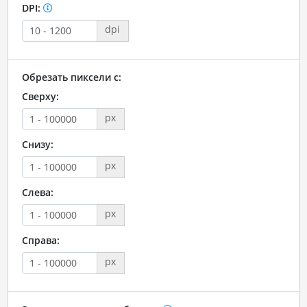
DPI:
dpi
Обрезать пиксели с:
Сверху:
px
Снизу:
px
Слева:
px
Справа:
px