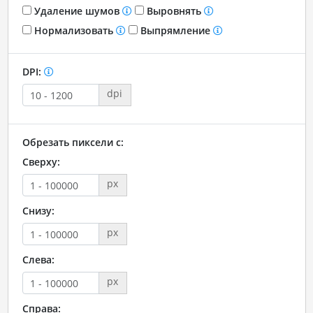
Удаление шумов
Выровнять
Нормализовать
Выпрямление
DPI:
dpi
Обрезать пиксели с:
Сверху:
px
Снизу:
px
Слева:
px
Справа: