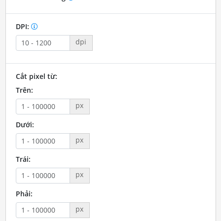
DPI:
dpi
Cắt pixel từ:
Trên:
px
Dưới:
px
Trái:
px
Phải:
px