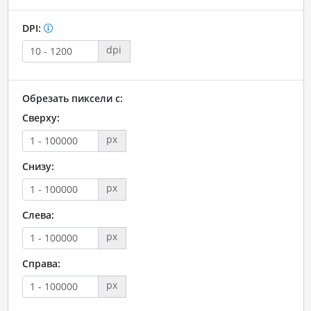
DPI:
dpi
Обрезать пиксели с:
Сверху:
px
Снизу:
px
Слева:
px
Справа:
px