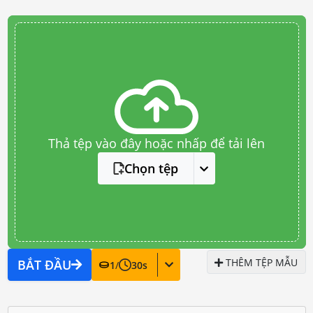
Thả tệp vào đây hoặc nhấp để tải lên
Chọn tệp
THÊM TỆP MẪU
BẮT ĐẦU
1
/
30
s