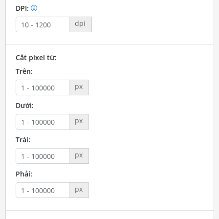
DPI:
dpi
Cắt pixel từ:
Trên:
px
Dưới:
px
Trái:
px
Phải:
px