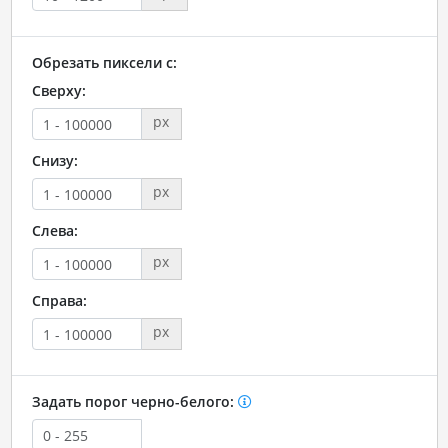
Обрезать пиксели с:
Сверху:
px
Снизу:
px
Слева:
px
Справа:
px
Задать порог черно-белого: