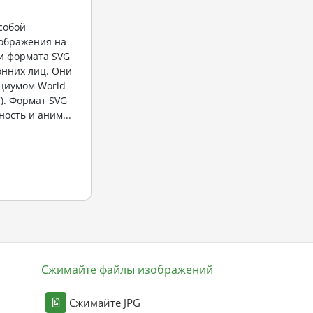
собой
ображения на
и формата SVG
онних лиц. Они
циумом World
). Формат SVG
ость и аним...
Сжимайте файлы изображений
Сжимайте JPG