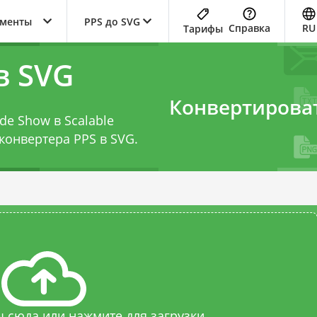
ументы
PPS до SVG
Справка
RU
Тарифы
в SVG
Конвертирова
de Show в Scalable
конвертера PPS в SVG
.
 сюда или нажмите для загрузки