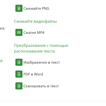
Сжимайте PNG
Сжимайте видеофайлы
ате
Сжатие MP4
Преобразование с помощью
распознавания текста
ов
Изображение в текст
PDF в Word
Сканировать в текст