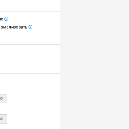
ие
рмализовать
px
px