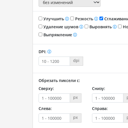
Улучшить
Резкость
Сглаживан
Удаление шумов
Выровнять
Но
Выпрямление
DPI:
dpi
Обрезать пиксели с:
Сверху:
Снизу:
px
Слева:
Справа:
px