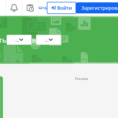
Войти
Зарегистриров
16
ть
в
...
...
Реклама