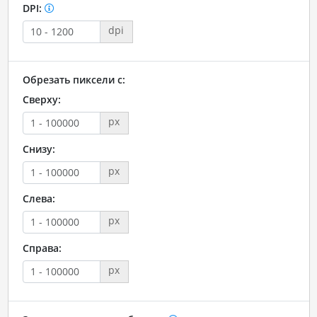
DPI:
dpi
Обрезать пиксели с:
Сверху:
px
Снизу:
px
Слева:
px
Справа:
px