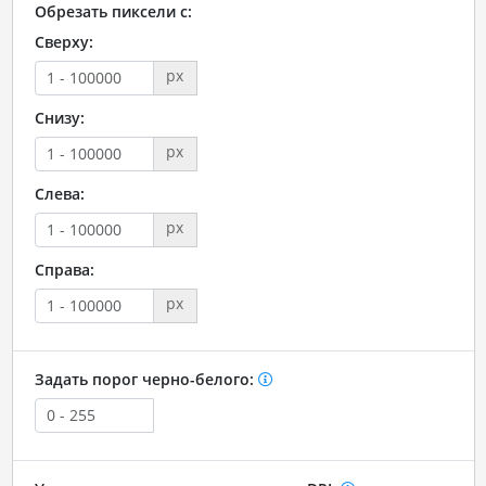
Обрезать пиксели с:
Сверху:
px
Снизу:
px
Слева:
px
Справа:
px
Задать порог черно-белого: