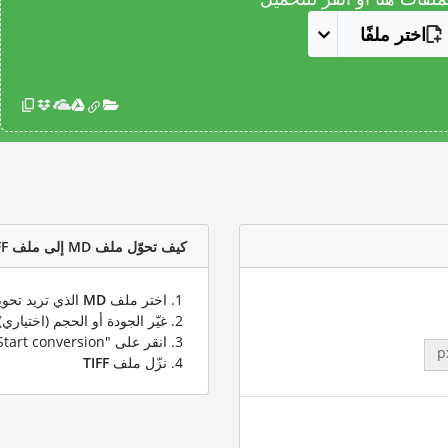
اختر ملفًا
كيف تحوّل ملف MD إلى ملف TIFF؟
اختر ملف
MD
الذي تريد تحوي
غيّر الجودة أو الحجم (اختياري)
انقر على "Start conversion" لتحويل ملفك من
p
نزّل ملف
TIFF