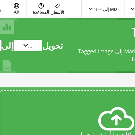
MD إلى TIFF
المساعدة
AR
الأسعار
تحويل
إلى
...
حوّل ملفك من Markdown Documentation File إلى Tagged Image
.
فات هنا أو انقر للتحميل