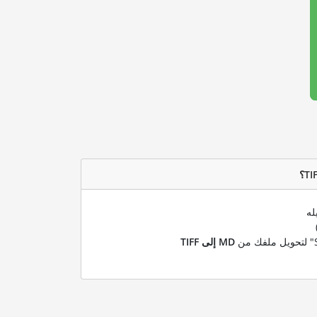
له
MD إلى TIFF