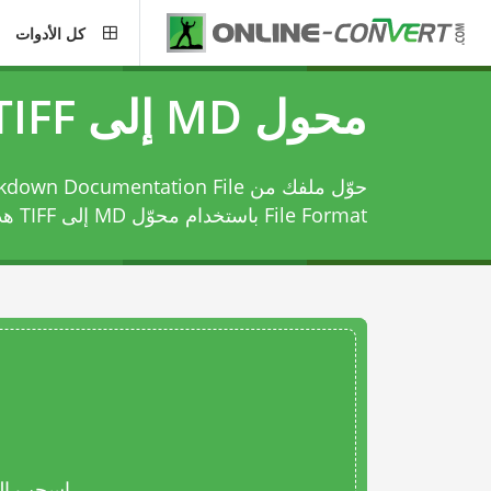
كل الأدوات
محول MD إلى TIFF
File Format باستخدام
محوّل MD إلى TIFF
هذا
اسحب المل