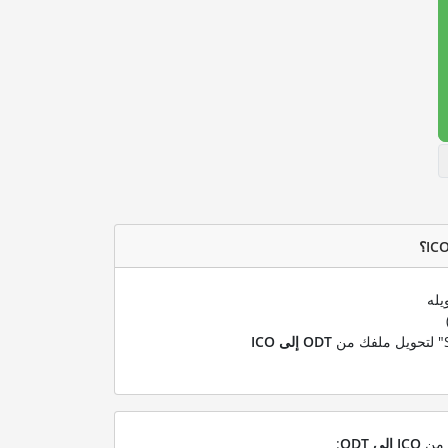
يله
ODT إلى ICO
ل من
ICO إلى ODT
: