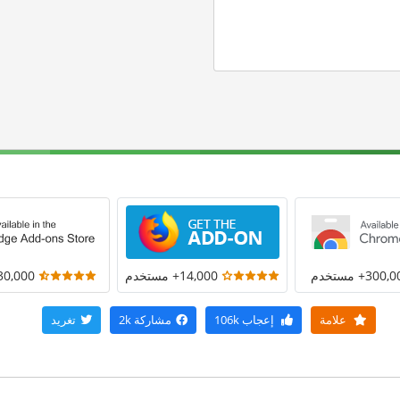
300+ مستخدم
14,000+ مستخدم
30,000+ مستخد
علامة
إعجاب
106k
مشاركة
2k
تغريد