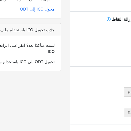
محول ICO إلى ODT
زالة النقاط
جرّب تحويل ICO باستخدام ملف اختبار ODT
لست متأكدًا بعد؟ انقر على الرا
:
ICO
تحويل ODT إلى ICO باستخدام ملف ODT التجريبي الخاص بنا
p
p