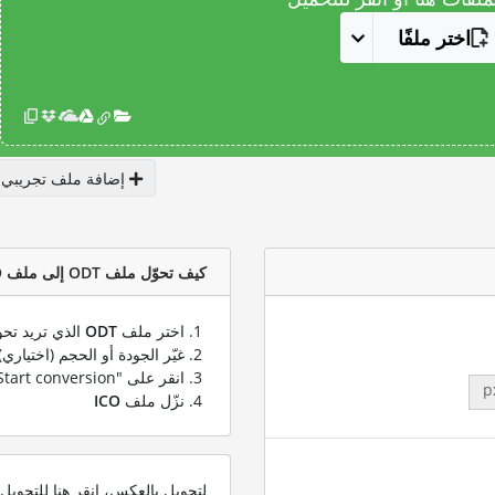
اختر ملفًا
إضافة ملف تجريبي
كيف تحوّل ملف ODT إلى ملف ICO؟
اختر ملف
ODT
الذي تريد تحو
غيّر الجودة أو الحجم (اختياري)
انقر على "Start conversion" لتحويل ملفك من
p
نزّل ملف
ICO
لتحويل بالعكس، انقر هنا للتحوي