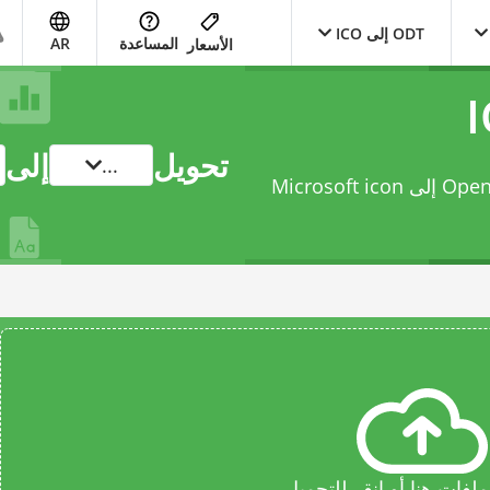
ODT إلى ICO
المساعدة
AR
الأسعار
تحويل
إلى
...
حوّل ملفك من OpenDocument Text Document إلى Microsoft icon
فات هنا أو انقر للتحميل