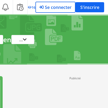
Se connecter
S'inscrire
16
en
...
Publicité