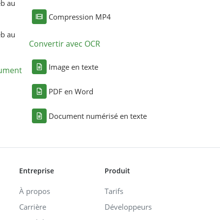
eb au
Compression MP4
eb au
Convertir avec OCR
Image en texte
cument
PDF en Word
Document numérisé en texte
Entreprise
Produit
À propos
Tarifs
Carrière
Développeurs