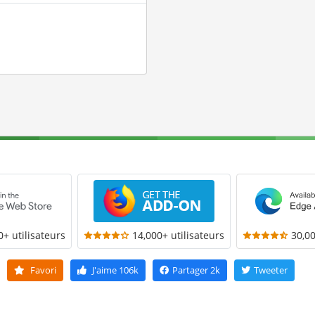
0+ utilisateurs
14,000+ utilisateurs
30,00
Favori
J'aime
106k
Partager
2k
Tweeter