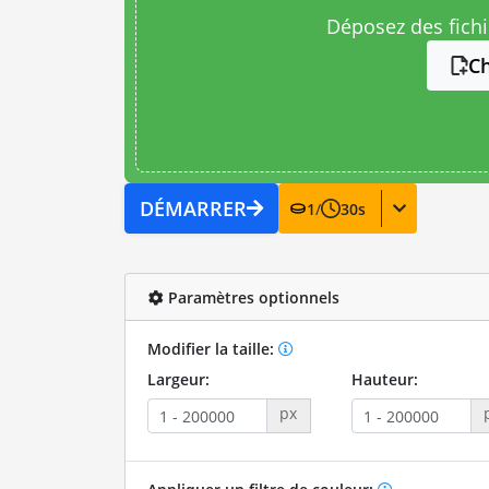
Déposez des fichie
Ch
DÉMARRER
1
/
30
s
Paramètres optionnels
Modifier la taille:
Largeur:
Hauteur:
px