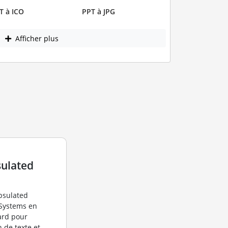
T à ICO
PPT à JPG
Afficher plus
ulated
apsulated
 Systems en
ard pour
n de texte et