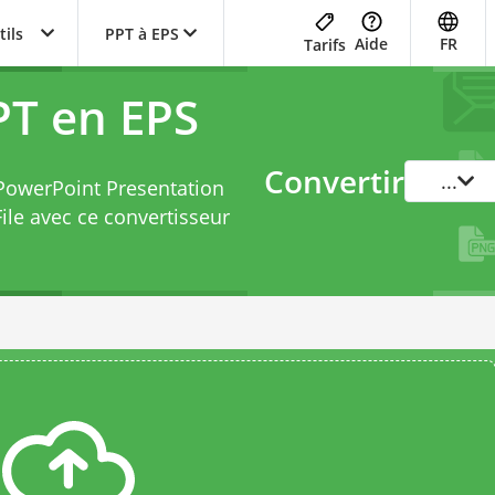
tils
PPT à EPS
Aide
FR
Tarifs
PT en EPS
Convertir
...
 PowerPoint Presentation
ile avec ce
convertisseur