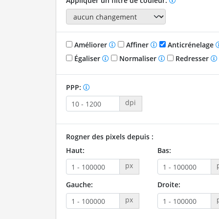
Appliquer un filtre de couleur:
Améliorer
Affiner
Anticrénelage
Égaliser
Normaliser
Redresser
PPP:
dpi
Rogner des pixels depuis :
Haut:
Bas:
px
Gauche:
Droite:
px