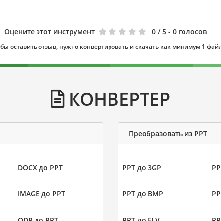
Оцените этот инструмент
0
/ 5 - 0 голосов
бы оставить отзыв, нужно конвертировать и скачать как минимум 1 фай
КОНВЕРТЕР
Преобразовать из PPT
DOCX до PPT
PPT до 3GP
PP
IMAGE до PPT
PPT до BMP
PP
ODP до PPT
PPT до FLV
PP