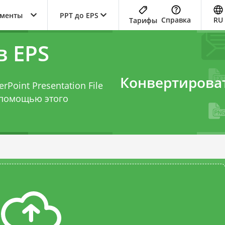
ументы
PPT до EPS
Справка
RU
Тарифы
в EPS
Конвертирова
Point Presentation File
с помощью этого