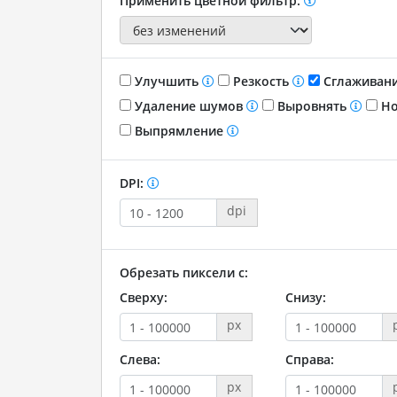
Применить цветной фильтр:
Улучшить
Резкость
Сглаживан
Удаление шумов
Выровнять
Но
Выпрямление
DPI:
dpi
Обрезать пиксели с:
Сверху:
Снизу:
px
Слева:
Справа:
px