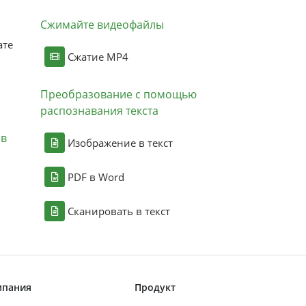
Сжимайте видеофайлы
ате
Сжатие MP4
Преобразование с помощью
распознавания текста
ов
Изображение в текст
PDF в Word
Сканировать в текст
мпания
Продукт