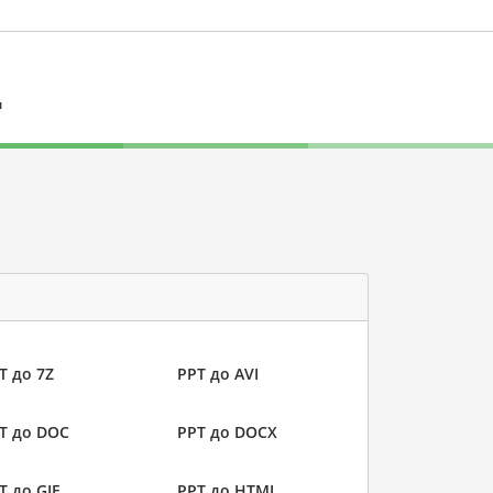
л
T до 7Z
PPT до AVI
T до DOC
PPT до DOCX
T до GIF
PPT до HTML