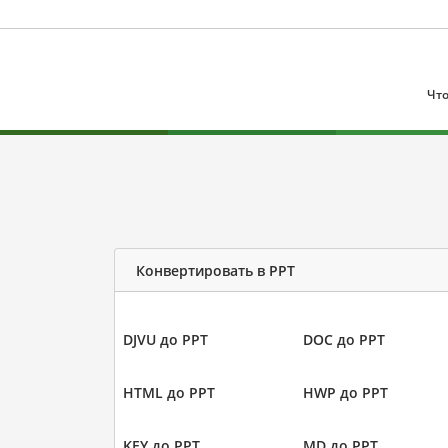
Что
Конвертировать в PPT
DJVU до PPT
DOC до PPT
HTML до PPT
HWP до PPT
KEY до PPT
MD до PPT