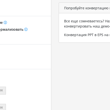
Попробуйте конвертацию в
Все еще сомневаетесь? На
ие
конвертировать наш демо
рмализовать
Конвертация PPT в EPS н
px
px