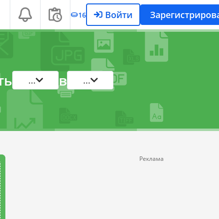
Войти
Зарегистриров
16
ть
в
...
...
Реклама