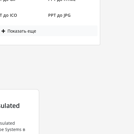
T до ICO
PPT до JPG
Показать еще
ulated
sulated
be Systems в