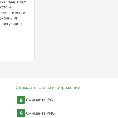
ся стандартным
кста и
совместимости
ационными
е регулярно
Сжимайте файлы изображений
Сжимайте JPG
Сжимайте PNG