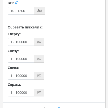
DPI:
dpi
Обрезать пиксели с:
Сверху:
px
Снизу:
px
Слева:
px
Справа:
px