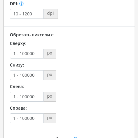
DPI:
dpi
Обрезать пиксели с:
Сверху:
px
Снизу:
px
Слева:
px
Справа:
px