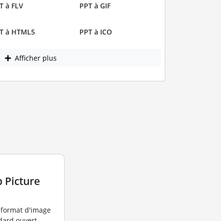
T à FLV
PPT à GIF
T à HTML5
PPT à ICO
Afficher plus
 Picture
 format d'image
dard ouvert