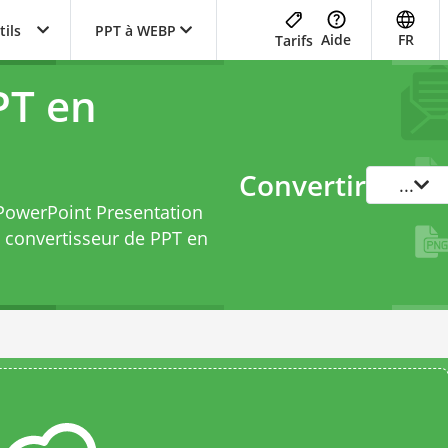
tils
PPT à WEBP
Aide
FR
Tarifs
PT en
Convertir
...
 PowerPoint Presentation
e
convertisseur de PPT en