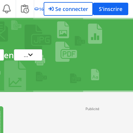
Se connecter
S'inscrire
16
en
...
Publicité