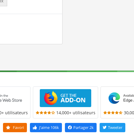
px
0+ utilisateurs
14,000+ utilisateurs
30,00
Favori
J'aime
106k
Partager
2k
Tweeter