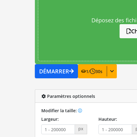
Déposez des fichie
Ch
DÉMARRER
1
/
30
s
Paramètres optionnels
Modifier la taille:
Largeur:
Hauteur:
px