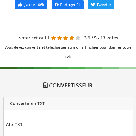
J'aime
106k
Partager
2k
Tweeter
Noter cet outil
3.9
/ 5 - 13 votes
Vous devez convertir et télécharger au moins 1 fichier pour donner votre
avis
CONVERTISSEUR
Convertir en TXT
AI à TXT