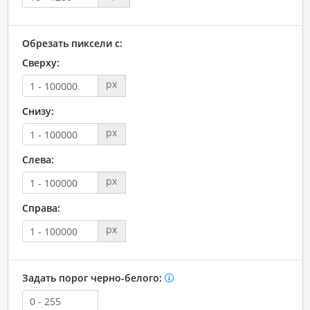
Обрезать пиксели с:
Сверху:
px
Снизу:
px
Слева:
px
Справа:
px
Задать порог черно-белого: