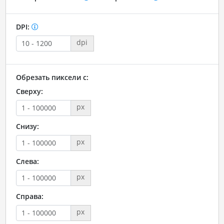
DPI:
dpi
Обрезать пиксели с:
Сверху:
px
Снизу:
px
Слева:
px
Справа:
px