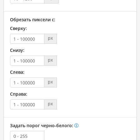
Обрезать пиксели с:
Сверху:
px
Снизу:
px
Слева:
px
Справа:
px
Задать порог черно-белого: