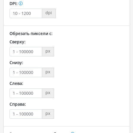
DPI:
dpi
Обрезать пиксели с:
Сверху:
px
Снизу:
px
Слева:
px
Справа:
px