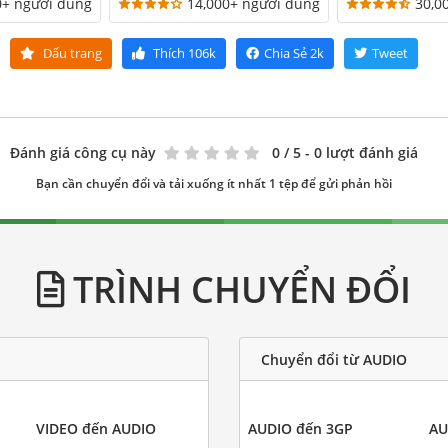
0+ người dùng
14,000+ người dùng
30,0
Dấu trang
Thích
106k
Chia Sẻ
2k
Tweet
Đánh giá công cụ này
0
/ 5 - 0 lượt đánh giá
Bạn cần chuyển đổi và tải xuống ít nhất 1 tệp để gửi phản hồi
TRÌNH CHUYỂN ĐỔI
Chuyển đổi từ AUDIO
VIDEO đến AUDIO
AUDIO đến 3GP
AU