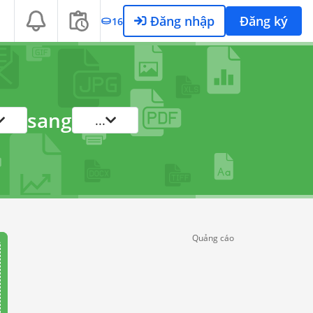
Đăng nhập
Đăng ký
16
sang
...
Quảng cáo