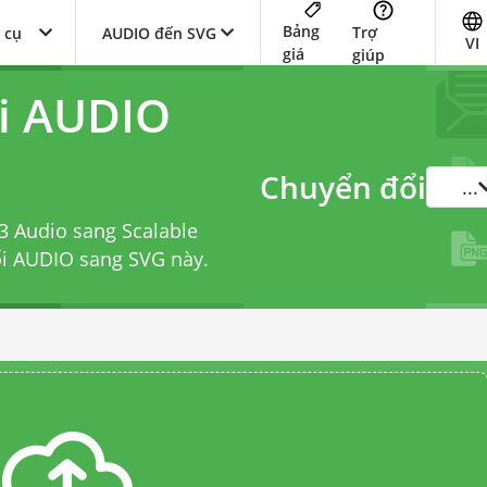
Bảng
Trợ
 cụ
AUDIO đến SVG
VI
giá
giúp
ổi AUDIO
Chuyển đổi
...
3 Audio sang Scalable
ổi AUDIO sang SVG
này.