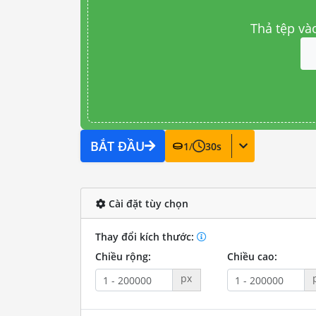
Thả tệp và
BẮT ĐẦU
1
/
30
s
Cài đặt tùy chọn
Thay đổi kích thước:
Chiều rộng:
Chiều cao:
px