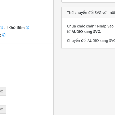
Thử chuyển đổi SVG với mộ
Chưa chắc chắn? Nhấp vào l
Khử đốm
từ
AUDIO
sang
SVG
:
g
Chuyển đổi AUDIO sang SVG 
px
px