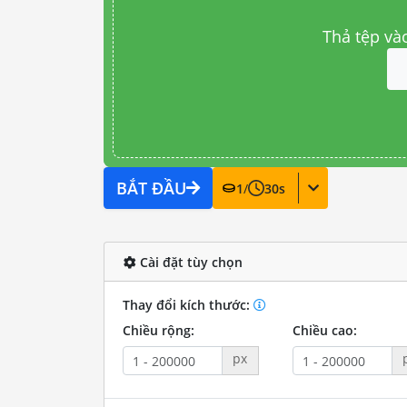
Thả tệp và
BẮT ĐẦU
1
/
30
s
Cài đặt tùy chọn
Thay đổi kích thước:
Chiều rộng:
Chiều cao:
px