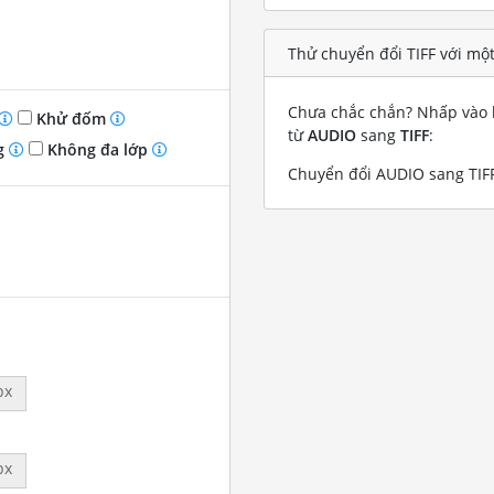
Thử chuyển đổi TIFF với mộ
Chưa chắc chắn? Nhấp vào l
Khử đốm
từ
AUDIO
sang
TIFF
:
g
Không đa lớp
Chuyển đổi AUDIO sang TIFF
px
px