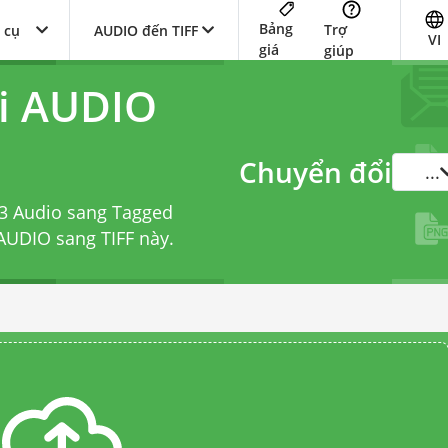
Bảng
Trợ
 cụ
AUDIO đến TIFF
VI
giá
giúp
ổi AUDIO
Chuyển đổi
...
 3 Audio sang Tagged
 AUDIO sang TIFF
này.