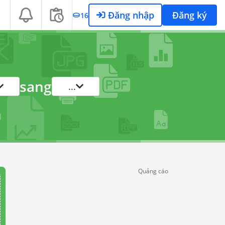
Đăng nhập
Đăng ký
16
sang
...
Quảng cáo