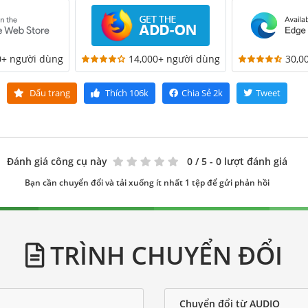
0+ người dùng
14,000+ người dùng
30,0
Dấu trang
Thích
106k
Chia Sẻ
2k
Tweet
Đánh giá công cụ này
0
/ 5 - 0 lượt đánh giá
Bạn cần chuyển đổi và tải xuống ít nhất 1 tệp để gửi phản hồi
TRÌNH CHUYỂN ĐỔI
Chuyển đổi từ AUDIO