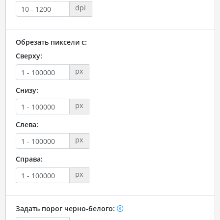
dpi
Обрезать пиксели с:
Сверху:
px
Снизу:
px
Слева:
px
Справа:
px
Задать порог черно-белого: