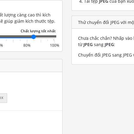
Tải tệp
JPEG
của bạn xu
t lượng càng cao thì kích
ẽ giúp giảm kích thước tệp.
Thử chuyển đổi JPEG với mộ
Chưa chắc chắn? Nhấp vào l
từ
JPEG
sang
JPEG
:
0%
80%
100%
Chuyển đổi JPEG sang JPEG v
px