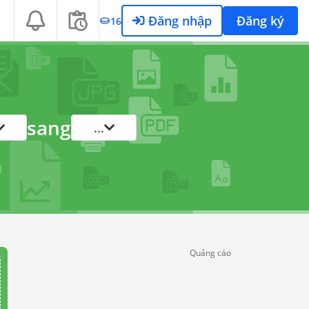
Đăng nhập
Đăng ký
16
sang
...
Quảng cáo