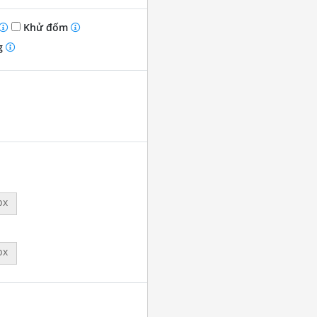
Khử đốm
g
px
px