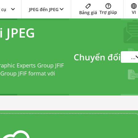
 cụ
JPEG đến JPEG
Trợ giúp
VI
Bảng giá
i JPEG
Chuyển đổi
...
raphic Experts Group JFIF
Group JFIF format với